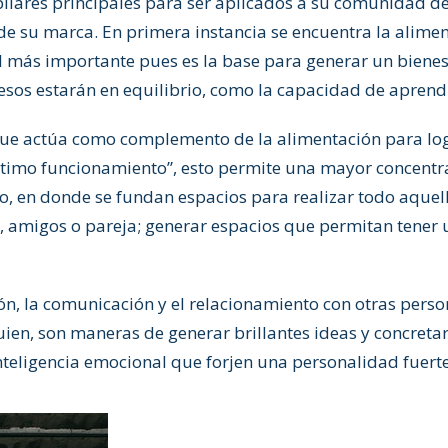
 pilares principales para ser aplicados a su comunidad d
de su marca. En primera instancia se encuentra la alimen
 el más importante pues es la base para generar un bien
os estarán en equilibrio, como la capacidad de aprendiz
 que actúa como complemento de la alimentación para logr
timo funcionamiento”, esto permite una mayor concentr
 ocio, en donde se fundan espacios para realizar todo aque
a, amigos o pareja; generar espacios que permitan tene
ción, la comunicación y el relacionamiento con otras pers
guien, son maneras de generar brillantes ideas y concreta
nteligencia emocional que forjen una personalidad fuert